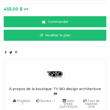
455,00 $
HT
Commander
Modifier le plan
À propos de la boutique:
TY-BO design architecture
Produits :
Suiveur :
1
Date
Taux de
7
créée:
réponse:
24/07/2020
20%