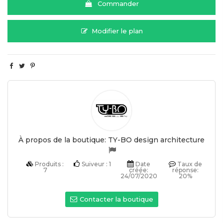
Commander
Modifier le plan
À propos de la boutique:
TY-BO design architecture
Produits :
Suiveur :
1
Date
Taux de
7
créée:
réponse:
24/07/2020
20%
Contacter la boutique